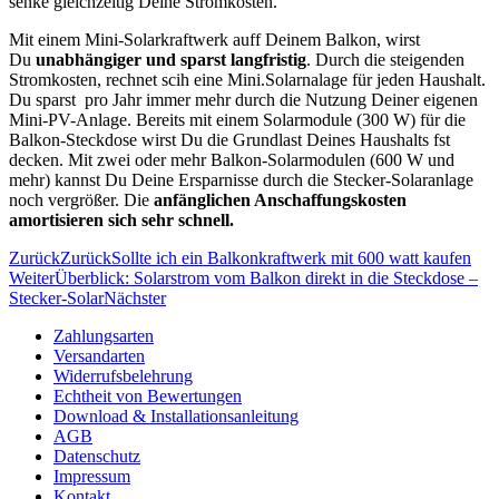
senke gleichzeitig Deine Stromkosten.
Mit einem Mini-Solarkraftwerk auff Deinem Balkon, wirst
Du
unabhängiger und sparst langfristig
. Durch die steigenden
Stromkosten, rechnet scih eine Mini.Solarnalage für jeden Haushalt.
Du sparst pro Jahr immer mehr durch die Nutzung Deiner eigenen
Mini-PV-Anlage. Bereits mit einem Solarmodule (300 W) für die
Balkon-Steckdose wirst Du die Grundlast Deines Haushalts fst
decken. Mit zwei oder mehr Balkon-Solarmodulen (600 W und
mehr) kannst Du Deine Ersparnisse durch die Stecker-Solaranlage
noch vergrößer. Die
anfänglichen Anschaffungskosten
amortisieren sich sehr schnell.
Zurück
Zurück
Sollte ich ein Balkonkraftwerk mit 600 watt kaufen
Weiter
Überblick: Solarstrom vom Balkon direkt in die Steckdose –
Stecker-Solar
Nächster
Zahlungsarten
Versandarten
Widerrufsbelehrung
Echtheit von Bewertungen
Download & Installationsanleitung
AGB
Datenschutz
Impressum
Kontakt