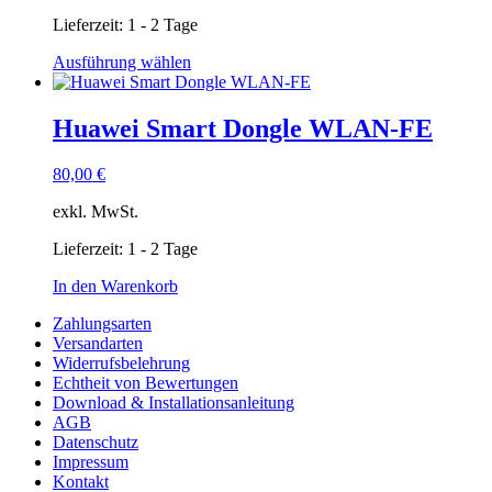
Lieferzeit:
1 - 2 Tage
Dieses
Ausführung wählen
Produkt
weist
mehrere
Huawei Smart Dongle WLAN-FE
Varianten
auf.
80,00
€
Die
Optionen
exkl. MwSt.
können
auf
Lieferzeit:
1 - 2 Tage
der
Produktseite
In den Warenkorb
gewählt
werden
Zahlungsarten
Versandarten
Widerrufsbelehrung
Echtheit von Bewertungen
Download & Installationsanleitung
AGB
Datenschutz
Impressum
Kontakt