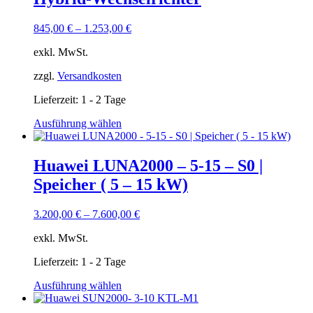
845,00
€
–
1.253,00
€
exkl. MwSt.
zzgl.
Versandkosten
Lieferzeit:
1 - 2 Tage
Dieses
Ausführung wählen
Produkt
weist
mehrere
Huawei LUNA2000 – 5-15 – S0 |
Varianten
Speicher ( 5 – 15 kW)
auf.
Die
Optionen
3.200,00
€
–
7.600,00
€
können
auf
exkl. MwSt.
der
Produktseite
Lieferzeit:
1 - 2 Tage
gewählt
Dieses
Ausführung wählen
werden
Produkt
weist