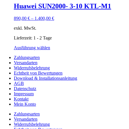
mehrere
Huawei SUN2000- 3-10 KTL-M1
Varianten
auf.
890,00
€
–
1.400,00
€
Die
Optionen
exkl. MwSt.
können
auf
Lieferzeit:
1 - 2 Tage
der
Produktseite
Dieses
Ausführung wählen
gewählt
Produkt
werden
Zahlungsarten
weist
Versandarten
mehrere
Widerrufsbelehrung
Varianten
Echtheit von Bewertungen
auf.
Download & Installationsanleitung
Die
AGB
Optionen
Datenschutz
können
Impressum
auf
Kontakt
der
Mein Konto
Produktseite
gewählt
Zahlungsarten
werden
Versandarten
Widerrufsbelehrung